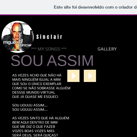
Este site foi desenvolvido com o criador d
M i g u 3 l
S i n c l a i r
*** MY SONGS ***
GALLERY
SOU ASSIM
AS VEZES ACHO QUE NÃO HÁ
MAIS NINGUÉM IGUAL A MIM
QUE SOU O ÚNICO EXEMPLAR
COMO SE NÃO SOBRASSE ALGUÉM
DESSSE MUNDO VIRTUAL
QUE JÁ QUASE ME ESQUECI​
SOU UOUUU ASSIM….
SOU UOUUU ASSIM….​
AS VEZES SINTO QUE HÁ ALGUÉM
BEM AQUI DENTRO DE MIM
QUE ME DIZ O QUE FAZER
VOZES BOAS VOZES MÁS
SERÁ DEUS, SERÁ QUIÇAS?